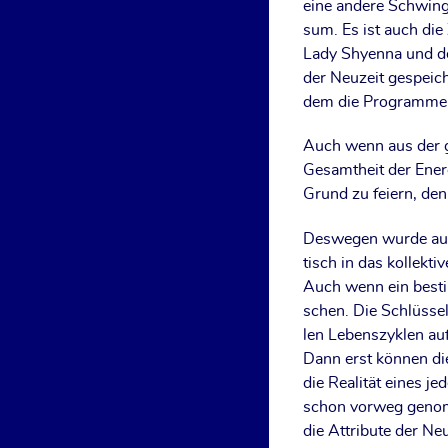
eine ande­re Schwin­g
sum. Es ist auch die 
Lady Shy­enna und den
der Neu­zeit gespei­c
dem die Pro­gram­me d
Auch wenn aus der ge
Gesamt­heit der Ener­g
Grund zu fei­ern, denn
Des­we­gen wur­de auc
tisch in das kol­lek­t
Auch wenn ein bestimm
schen. Die Schlüs­sel
len Lebens­zy­klen au
Dann erst kön­nen die
die Rea­li­tät eines 
schon vor­weg genom­m
die Attri­bu­te der N