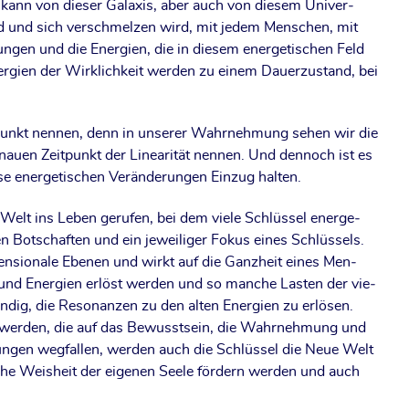
n kann von die­ser Gala­xis, aber auch von die­sem Uni­ver­
ird und sich ver­schmel­zen wird, mit jedem Men­schen, mit
n­gen und die Ener­gien, die in die­sem ener­ge­ti­schen Feld
r­gien der Wirk­lich­keit wer­den zu einem Dau­er­zu­stand, bei
­punkt nen­nen, denn in unse­rer Wahr­neh­mung sehen wir die
au­en Zeit­punkt der Linea­ri­tät nen­nen. Und den­noch ist es
 ener­ge­ti­schen Ver­än­de­run­gen Ein­zug halten.
elt ins Leben geru­fen, bei dem vie­le Schlüs­sel ener­ge­
en Bot­schaf­ten und ein jewei­li­ger Fokus eines Schlüs­sels.
n­sio­na­le Ebe­nen und wirkt auf die Ganz­heit eines Men­
 und Ener­gien erlöst wer­den und so man­che Las­ten der vie­
n­dig, die Reso­nan­zen zu den alten Ener­gien zu erlö­sen.
ht wer­den, die auf das Bewusst­sein, die Wahr­neh­mung und
tun­gen weg­fal­len, wer­den auch die Schlüs­sel die Neue Welt
­che Weis­heit der eige­nen See­le för­dern wer­den und auch