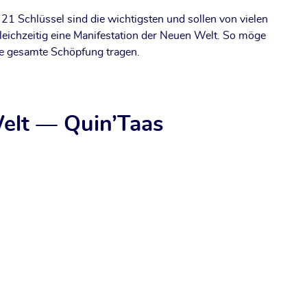
21 Schlüs­sel sind die wich­tigs­ten und sol­len von vie­len
ich­zei­tig eine Mani­fes­ta­ti­on der Neu­en Welt. So möge
ie gesam­te Schöp­fung tragen.
Welt — Quin’Taas