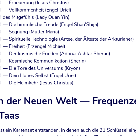
l — Erneue­rung (Jesus Christus)
l — Voll­kom­men­heit (Engel Uriel)
l des Mit­ge­fühls (Lady Quan Yin)
l — Die himm­li­sche Freu­de (Engel Shan’Shija)
l — Seg­nung (Mut­ter Maria)
— Spi­ri­tu­el­le Tech­no­lo­gie (Artee, der Ältes­te der Arkturianer)
 — Frei­heit (Erz­engel Michael)
l — Der kos­mi­sche Frie­den (Adon­ai Ashtar Sheran)
 — Kos­mi­sche Kom­mu­ni­ka­ti­on (She­rin)
el — Die Tore des Uni­ver­sums (Kryon)
el — Dein Hohes Selbst (Engel Uriel)
l — Die Heim­kehr (Jesus Christus)
en der Neuen Welt — Frequenz
Taas
st ein Kar­ten­set ent­stan­den, in denen auch die 21 Schlüs­sel ein­