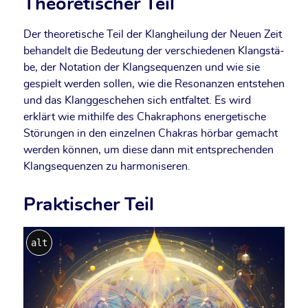
Theoretischer Teil
Der theo­re­ti­sche Teil der Klang­hei­lung der Neu­en Zeit
behan­delt die Bedeu­tung der ver­schie­de­nen Klang­stä­
be, der Nota­ti­on der Klang­se­quen­zen und wie sie
gespielt wer­den sol­len, wie die Reso­nan­zen ent­ste­hen
und das Klang­ge­sche­hen sich ent­fal­tet. Es wird
erklärt wie mit­hil­fe des Chakra­phons ener­ge­ti­sche
Stö­run­gen in den ein­zel­nen Chakras hör­bar gemacht
wer­den kön­nen, um die­se dann mit ent­spre­chen­den
Klang­se­quen­zen zu harmoniseren.
Praktischer Teil
alt