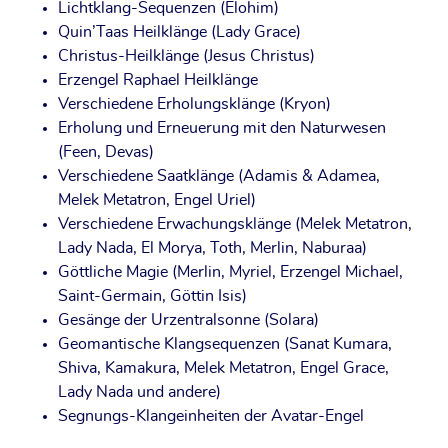
Licht­klang-Sequen­zen (Elo­him)
Quin’­Taas Heil­klän­ge (Lady Grace)
Chris­tus-Heil­klän­ge (Jesus Christus)
Erz­engel Rapha­el Heilklänge
Ver­schie­de­ne Erho­lungs­klän­ge (Kryon)
Erho­lung und Erneue­rung mit den Natur­we­sen
(Feen, Devas)
Ver­schie­de­ne Saat­klän­ge (Ada­mis & Ada­mea,
Melek Metat­ron, Engel Uriel)
Ver­schie­de­ne Erwa­chungs­klän­ge (Melek Metat­ron,
Lady Nada, El Morya, Toth, Mer­lin, Naburaa)
Gött­li­che Magie (Mer­lin, Myri­el, Erz­engel Micha­el,
Saint-Ger­main, Göt­tin Isis)
Gesän­ge der Urzen­tral­son­ne (Sola­ra)
Geo­man­ti­sche Klang­se­quen­zen (Sanat Kuma­ra,
Shi­va, Kama­ku­ra, Melek Metat­ron, Engel Grace,
Lady Nada und andere)
Seg­nungs-Klang­ein­hei­ten der Avatar-Engel