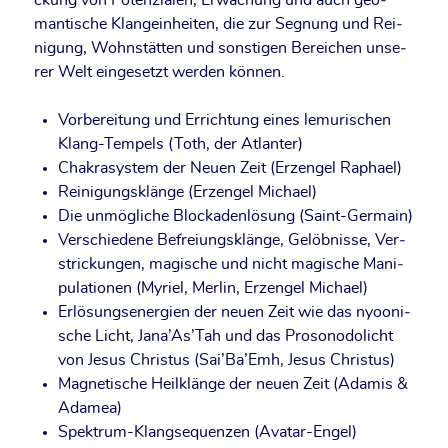
ckung von Poten­zia­len, Erwa­chung und auch geo­
man­ti­sche Klang­ein­hei­ten, die zur Seg­nung und Rei­
ni­gung, Wohn­stät­ten und sons­ti­gen Berei­chen unse­
rer Welt ein­ge­setzt wer­den können.
Vor­be­rei­tung und Errich­tung eines lemu­ri­schen
Klang-Tem­pels (Toth, der Atlanter)
Chakra­sys­tem der Neu­en Zeit (Erz­engel Raphael)
Rei­ni­gungs­klän­ge (Erz­engel Michael)
Die unmög­li­che Blo­cka­den­lö­sung (Saint-Ger­main)
Ver­schie­de­ne Befrei­ungs­klän­ge, Gelöb­nis­se, Ver­
stri­ckun­gen, magi­sche und nicht magi­sche Mani­
pu­la­tio­nen (Myri­el, Mer­lin, Erz­engel Michael)
Erlö­sungs­en­er­gien der neu­en Zeit wie das nyoo­ni­
sche Licht, Jana’As’­Tah und das Pro­so­no­do­licht
von Jesus Chris­tus (Sai’­Ba’Emh, Jesus Christus)
Magne­ti­sche Heil­klän­ge der neu­en Zeit (Ada­mis &
Adamea)
Spek­trum-Klang­se­quen­zen (Ava­tar-Engel)