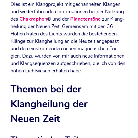
Dies ist ein Klang­pro­jekt mit gechan­nel­ten Klän­gen
und wei­ter­füh­ren­den Infor­ma­tio­nen bei der Nut­zung
des
Chakra­phon
® und der
Pla­ne­ten­tö­ne
zur Klang­
hei­lung der Neu­en Zeit. Gemein­sam mit den 36
Hohen Räten des Lichts wur­den die bestehen­den
Klän­ge zur Klang­hei­lung an die Neu­zeit ange­passt
und den ein­strö­men­den neu­en magne­ti­schen Ener­
gien. Dazu wur­den von mir auch neue Infor­ma­tio­nen
und Klang­se­quen­zen auf­ge­schrie­ben, die ich von den
hohen Licht­we­sen erhal­ten habe.
Themen bei der
Klangheilung der
Neuen Zeit