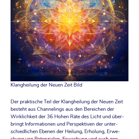
Klang­hei­lung der Neu­en Zeit Bild
Der prak­ti­sche Teil der Klang­hei­lung der Neu­en Zeit
besteht aus Chan­ne­lings aus den Berei­chen der
Wirk­lich­keit der 36 Hohen Räte des Licht und über­
bringt Infor­ma­tio­nen und Per­spek­ti­ven der unter­
schied­li­chen Ebe­nen der Hei­lung, Erho­lung, Erwe­