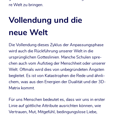
re Welt zu bringen.
Vollendung und die
neue Welt
Die Voll­endung die­ses Zyklus der Anpas­sungs­pha­se
wird auch die Rück­füh­rung unse­rer Welt in die
ursprüng­li­chen Got­tes­li­ni­en. Man­che Schu­len spre­
chen auch vom Auf­stieg der Mensch­heit oder unse­rer
Welt. Oft­mals wird dies von unbe­grün­de­ten Ängs­ten
beglei­tet. Es ist von Kata­stro­phen die Rede und ähn­li­
chem, was aus den Ener­gien der Dua­li­tät und der 3D-
Matrix kommt.
Für uns Men­schen bedeu­tet es, dass wir uns in ers­ter
Linie auf gött­li­che Attri­bu­te aus­rich­ten kön­nen, wie
Ver­trau­en, Mut, Mit­ge­fühl, bedin­gungs­lo­se Lie­be,