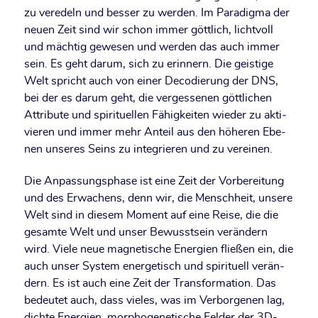
zu ver­edeln und bes­ser zu wer­den. Im Para­dig­ma der
neu­en Zeit sind wir schon immer gött­lich, licht­voll
und mäch­tig gewe­sen und wer­den das auch immer
sein. Es geht dar­um, sich zu erin­nern. Die geis­ti­ge
Welt spricht auch von einer Deco­die­rung der DNS,
bei der es dar­um geht, die ver­ges­se­nen gött­li­chen
Attri­bu­te und spi­ri­tu­el­len Fähig­kei­ten wie­der zu akti­
vie­ren und immer mehr Anteil aus den höhe­ren Ebe­
nen unse­res Seins zu inte­grie­ren und zu vereinen.
Die Anpas­sungs­pha­se ist eine Zeit der Vor­be­rei­tung
und des Erwa­chens, denn wir, die Mensch­heit, unse­re
Welt sind in die­sem Moment auf eine Rei­se, die die
gesam­te Welt und unser Bewusst­sein ver­än­dern
wird. Vie­le neue magne­ti­sche Ener­gien flie­ßen ein, die
auch unser Sys­tem ener­ge­tisch und spi­ri­tu­ell ver­än­
dern. Es ist auch eine Zeit der Trans­for­ma­ti­on. Das
bedeu­tet auch, dass vie­les, was im Ver­bor­ge­nen lag,
dich­te Ener­gien, mor­pho­ge­ne­ti­sche Fel­der der 3D-