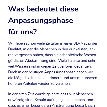
Was bedeutet diese
Anpassungsphase
für uns?
Wir leben schon vie­le Zeit­al­ter in einer 3D-Matrix der
Dua­li­tät, in der die Men­schen in den dun­kels­ten Jah­
ren ver­ges­sen haben, dass sie schöp­fe­ri­sche Wesen
gött­li­cher Abstam­mung sind. Vie­le Talen­te und sehr
viel Wis­sen sind in die­ser Zeit ver­lo­ren gegan­gen.
Doch in der heu­ti­gen Anpas­sungs­pha­se haben wir
die Mög­lich­keit, uns zu erin­nern und uns mit unse­ren
höhe­ren Antei­len wie­der zu vereinen.
In der alten Zeit wur­de gelehrt, dass wir Men­schen
unwür­dig sind, Schuld auf uns gela­den haben, und
dass es einer beson­de­ren Anstren­gung bedarf, sich