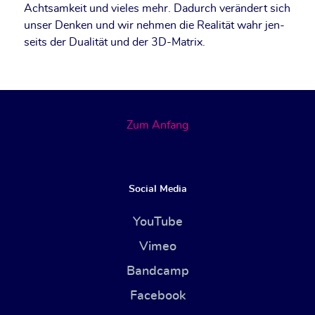
Acht­sam­keit und vie­les mehr. Dadurch ver­än­dert sich
unser Den­ken und wir neh­men die Rea­li­tät wahr jen­
seits der Dua­li­tät und der 3D-Matrix.
Zum Anfang
Social Media
YouTube
Vimeo
Bandcamp
Facebook