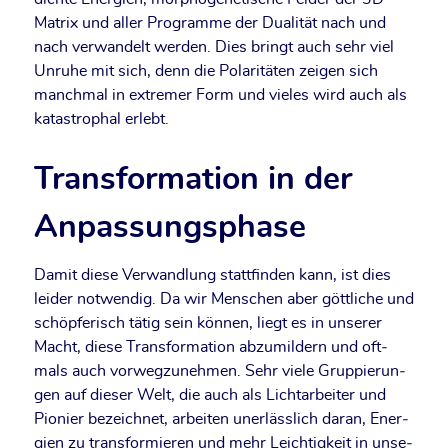
Matrix und aller Pro­gram­me der Dua­li­tät nach und
nach ver­wan­delt wer­den. Dies bringt auch sehr viel
Unru­he mit sich, denn die Pola­ri­tä­ten zei­gen sich
manch­mal in extre­mer Form und vie­les wird auch als
kata­stro­phal erlebt.
Transformation in der
Anpassungsphase
Damit die­se Ver­wand­lung statt­fin­den kann, ist dies
lei­der not­wen­dig. Da wir Men­schen aber gött­li­che und
schöp­fe­risch tätig sein kön­nen, liegt es in unse­rer
Macht, die­se Trans­for­ma­ti­on abzu­mil­dern und oft­
mals auch vor­weg­zu­neh­men. Sehr vie­le Grup­pie­run­
gen auf die­ser Welt, die auch als Licht­ar­bei­ter und
Pio­nier bezeich­net, arbei­ten uner­läss­lich dar­an, Ener­
gien zu trans­for­mie­ren und mehr Leich­tig­keit in unse­