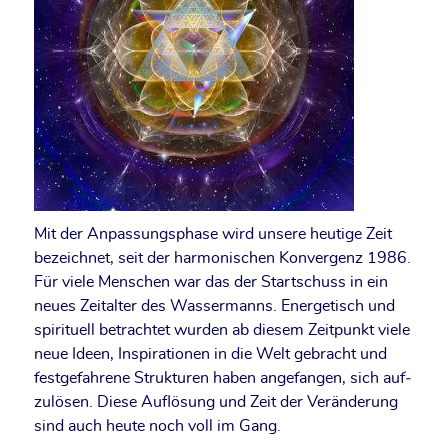
Mit der Anpas­sungs­pha­se wird unse­re heu­ti­ge Zeit
bezeich­net, seit der har­mo­ni­schen Kon­ver­genz 1986.
Für vie­le Men­schen war das der Start­schuss in ein
neu­es Zeit­al­ter des Was­ser­manns. Ener­ge­tisch und
spi­ri­tu­ell betrach­tet wur­den ab die­sem Zeit­punkt vie­le
neue Ideen, Inspi­ra­tio­nen in die Welt gebracht und
fest­ge­fah­re­ne Struk­tu­ren haben ange­fan­gen, sich auf­
zu­lö­sen. Die­se Auf­lö­sung und Zeit der Ver­än­de­rung
sind auch heu­te noch voll im Gang.